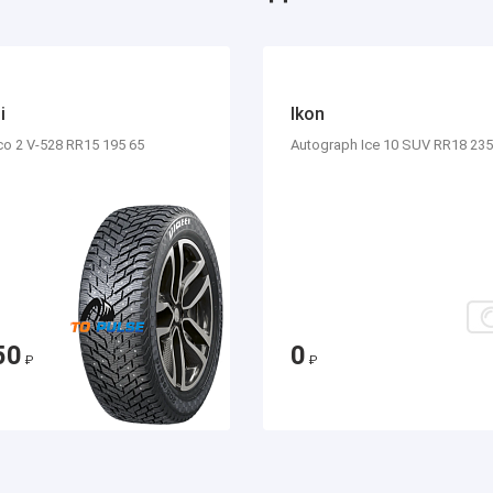
i
Ikon
co 2 V-528 RR15 195 65
Autograph Ice 10 SUV RR18 235
50
0
₽
₽