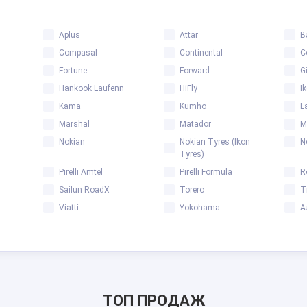
Aplus
Attar
B
Compasal
Continental
C
Fortune
Forward
G
Hankook Laufenn
HiFly
I
Kama
Kumho
L
Marshal
Matador
M
Nokian
Nokian Tyres (Ikon
N
Tyres)
Pirelli Amtel
Pirelli Formula
R
Sailun RoadX
Torero
T
Viatti
Yokohama
А
ТОП ПРОДАЖ