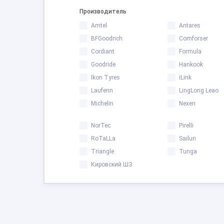
Производитель
Amtel
Antares
BFGoodrich
Comforser
Cordiant
Formula
Goodride
Hankook
Ikon Tyres
iLink
Laufenn
LingLong Leao
Michelin
Nexen
NorTec
Pirelli
RoTaLLa
Sailun
Triangle
Tunga
Кировский ШЗ