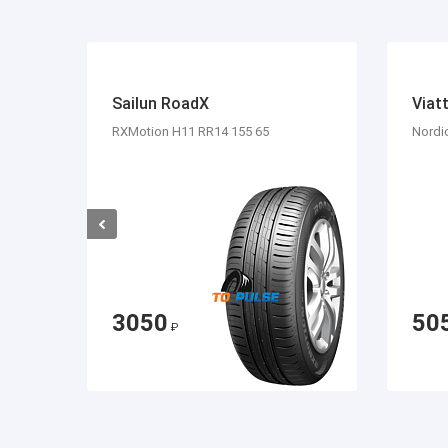
Sailun RoadX
Viatt
RXMotion H11 RR14 155 65
Nordi
3050
50
₽