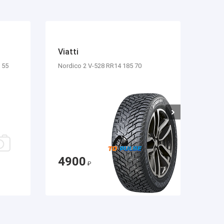
Viatti
Sai
 55
Nordico 2 V-528 RR14 185 70
RXFr
4900
10
₽