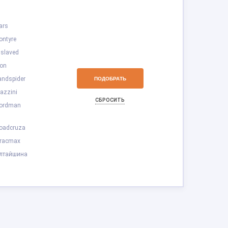
ars
ontyre
islaved
kon
andspider
azzini
СБРОСИТЬ
ordman
oadcruza
racmax
лтайшина