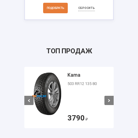
СБРОСИТЬ
ТОП ПРОДАЖ
Kama
503 RR12 135 80
5 70
3790
₽