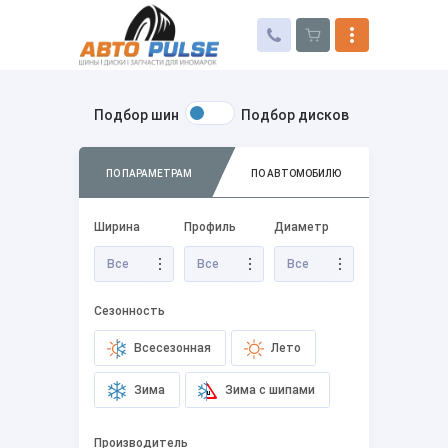
Подбор шин
Подбор дисков
Автошины
Колесные диски
ПО ПАРАМЕТРАМ
ПО АВТОМОБИЛЮ
Запчасти для иномарок
Ширина
Профиль
Диаметр
Услуги
Все
Все
Все
Доставка и оплата
Контакты
Сезонность
Всесезонная
Лето
Зима
Зима с шипами
Производитель