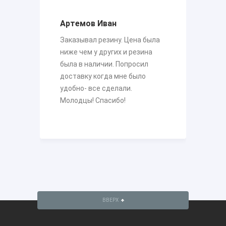
Артемов Иван
е
Заказывал резину. Цена была
В
ниже чем у других и резина
х
была в наличии. Попросил
п
доставку когда мне было
к
е
удобно- все сделали.
р
Молодцы! Спасибо!
о
п
м
ВВЕРХ