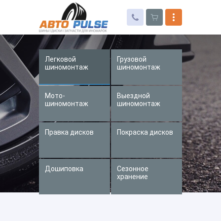
Легковой
Грузовой
Автошины
шиномонтаж
шиномонтаж
Колесные диски
Мото-
Выездной
Запчасти для иномарок
шиномонтаж
шиномонтаж
Услуги
Правка дисков
Покраска дисков
Доставка и оплата
Контакты
Дошиповка
Сезонное
хранение