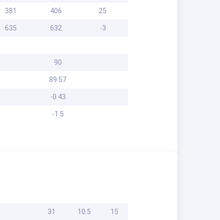
381
406
25
635
632
-3
90
89.57
-0.43
-1.5
31
10.5
15