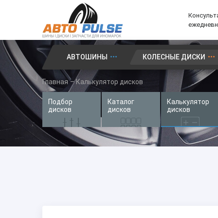
Консульта
ежедневно
АВТОШИНЫ
КОЛЕСНЫЕ ДИСКИ
Автошины
Главная
–
Калькулятор дисков
Колесные диски
Подбор
Каталог
Калькулятор
Запчасти для иномарок
дисков
дисков
дисков
Услуги
Доставка и оплата
Контакты