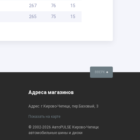
267
76
15
265
75
15
ВВЕРХ
Адреса магазинов
Адрес: г.Кирово-Чепецк, пер.Базовый, 3
Показать на карте
© 2002-2026 АвтоPULSE Кирово-Чепецк
автомобильные шины и диски