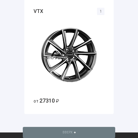
VTX
1
27310
от
₽
ВВЕРХ