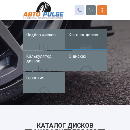
Подбор дисков
Каталог дисков
Автошины
Колесные диски
Калькулятор
О дисках
Запчасти для иномарок
дисков
Услуги
Гарантия
Доставка и оплата
Контакты
КАТАЛОГ ДИСКОВ