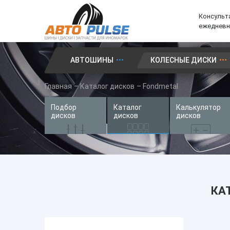
Консульта
ежедневно
АВТОШИНЫ
КОЛЕСНЫЕ ДИСКИ
Автошины
Главная
–
Каталог дисков
–
Fondmetal
Колесные диски
Подбор
Каталог
Калькулятор
Запчасти для иномарок
дисков
дисков
дисков
Услуги
Доставка и оплата
Контакты
КА