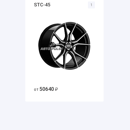
STC-45
1
50640
от
₽