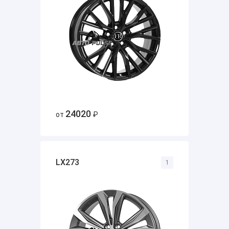
24020
от
₽
LX273
1