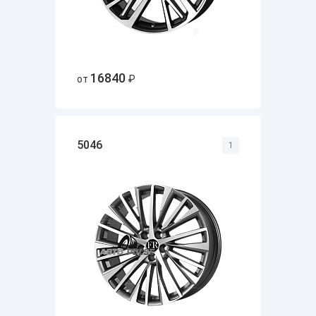
16840
от
₽
5046
1