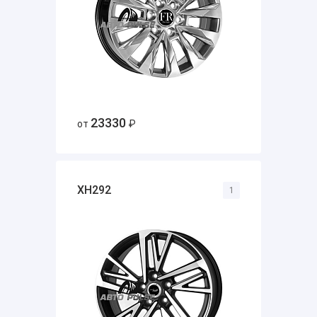
23330
от
₽
XH292
1