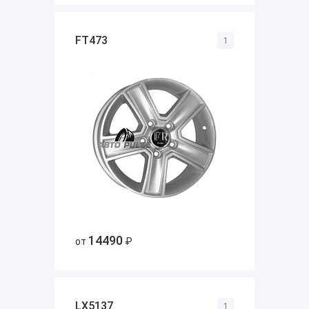
FT473
1
14490
от
₽
LX5137
1