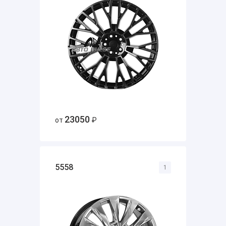
23050
от
₽
5558
1