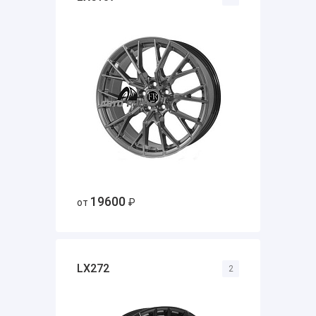
19600
от
₽
LX272
2