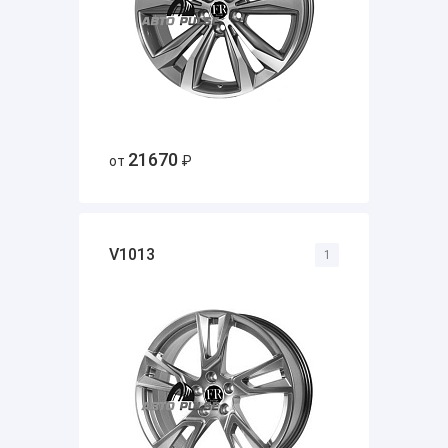
21670
от
₽
V1013
1