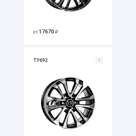
17670
от
₽
TY692
1