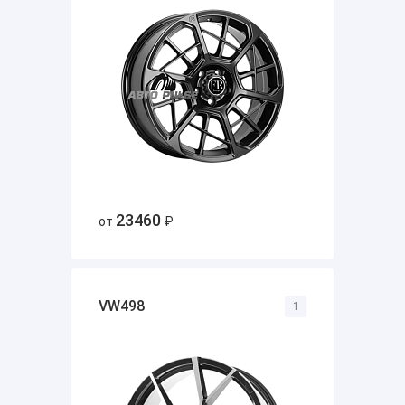
23460
от
₽
VW498
1