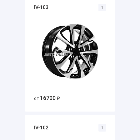
IV-103
1
16700
от
₽
IV-102
1