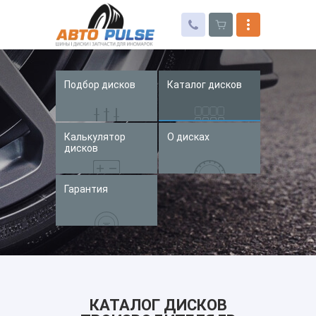
Подбор дисков
Каталог дисков
Автошины
Колесные диски
Калькулятор
О дисках
Запчасти для иномарок
дисков
Услуги
Гарантия
Доставка и оплата
Контакты
КАТАЛОГ ДИСКОВ