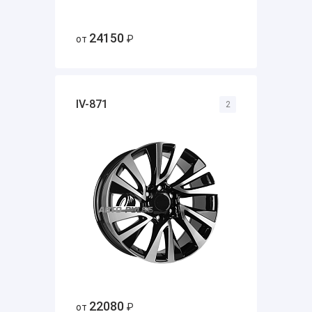
24150
от
₽
IV-871
2
22080
от
₽