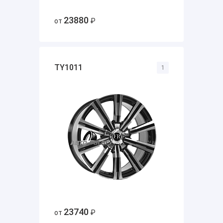
23880
от
₽
TY1011
1
23740
от
₽