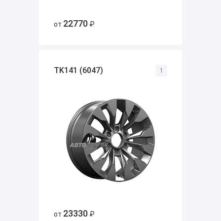
22770
от
₽
TK141 (6047)
1
23330
от
₽