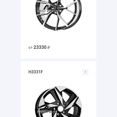
23330
от
₽
H3331F
1