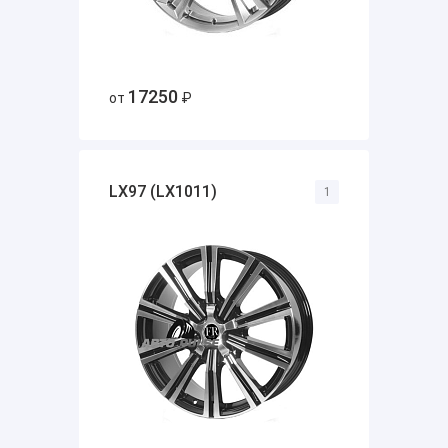
17250
от
₽
LX97 (LX1011)
1