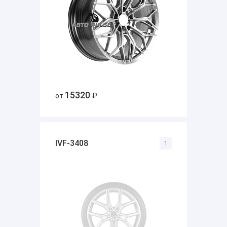
15320
от
₽
IVF-3408
1