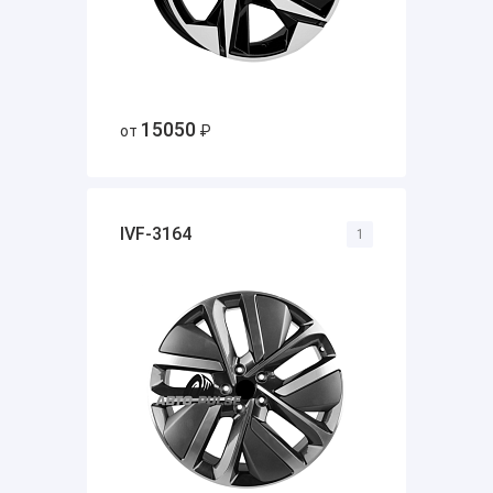
15050
от
₽
IVF-3164
1