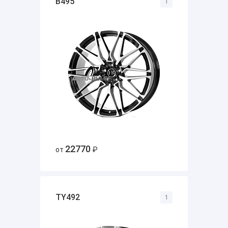
B495
1
22770
от
₽
TY492
1