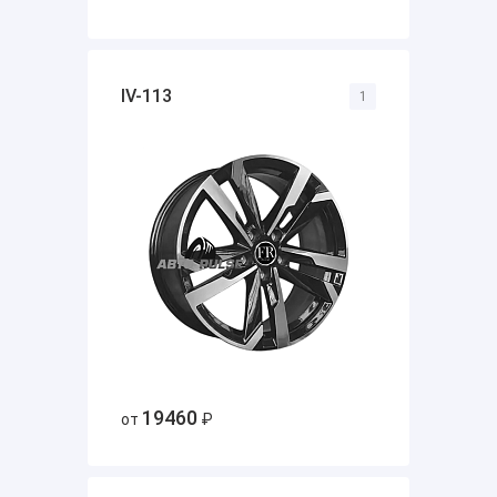
IV-113
1
19460
от
₽