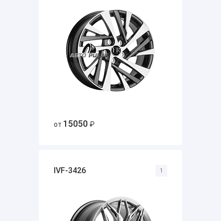
15050
от
₽
IVF-3426
1