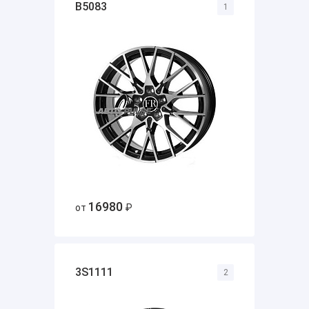
B5083
1
16980
от
₽
3S1111
2