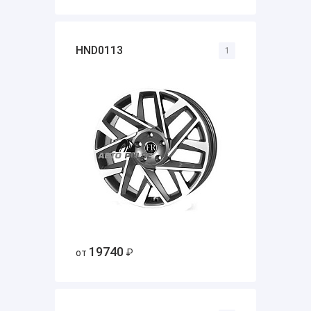
HND0113
1
19740
от
₽