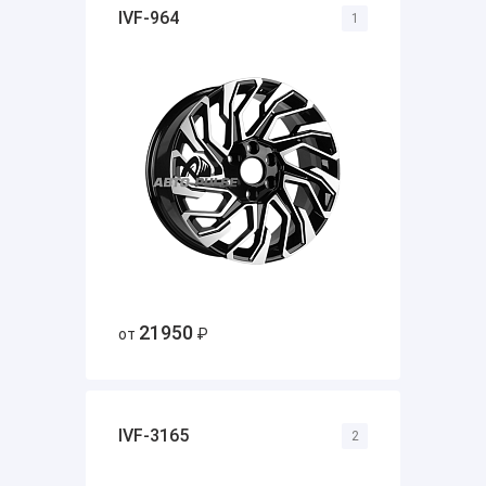
IVF-964
1
21950
от
₽
IVF-3165
2