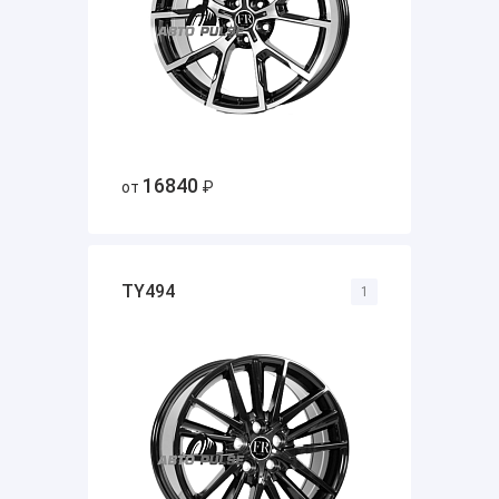
16840
от
₽
TY494
1