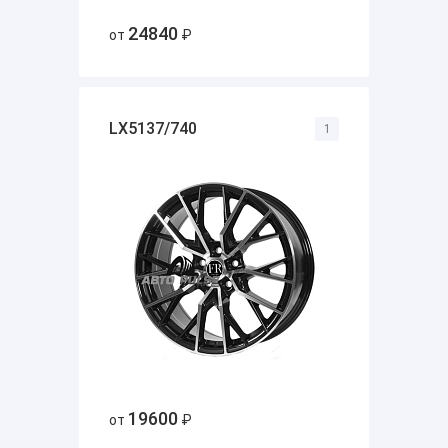
24840
от
₽
LX5137/740
1
19600
от
₽