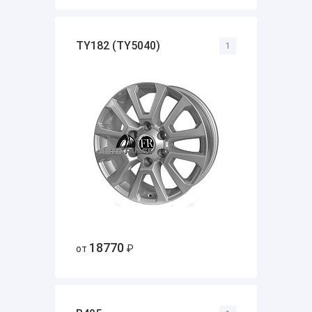
TY182 (TY5040)
1
18770
от
₽