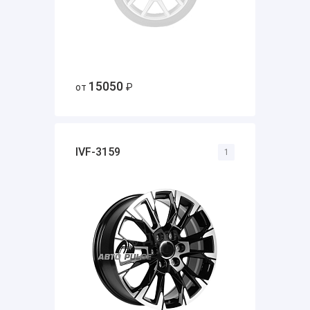
15050
от
₽
IVF-3159
1