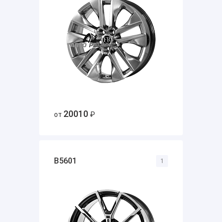
20010
от
₽
B5601
1