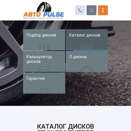
Подбор дисков
Каталог дисков
Автошины
Колесные диски
Калькулятор
О дисках
Запчасти для иномарок
дисков
Услуги
Гарантия
Доставка и оплата
Контакты
КАТАЛОГ ДИСКОВ