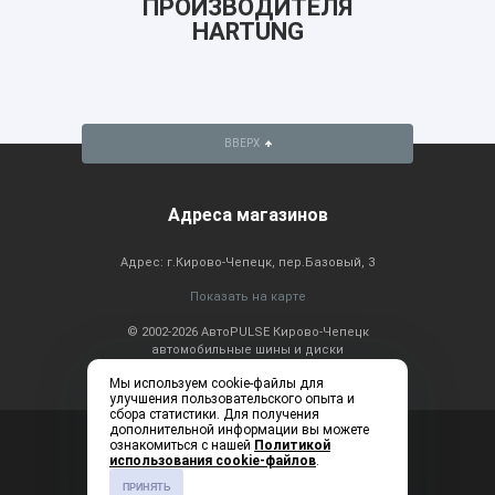
ПРОИЗВОДИТЕЛЯ
HARTUNG
ВВЕРХ
Адреса магазинов
Адрес: г.Кирово-Чепецк, пер.Базовый, 3
Показать на карте
© 2002-2026 АвтоPULSE Кирово-Чепецк
автомобильные шины и диски
Мы используем cookie-файлы для
улучшения пользовательского опыта и
сбора статистики. Для получения
дополнительной информации вы можете
Консультация по
+7 (83361) 2-20-60
ознакомиться с нашей
Политикой
телефону: ежедневно с
использования cookie-файлов
.
9:00 до 19:00
ПРИНЯТЬ