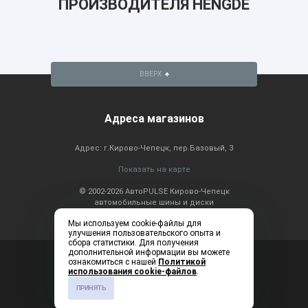
ПРОИЗВОДИТЕЛЯ HENGDE
ВВЕРХ
Адреса магазинов
Адрес: г.Кирово-Чепецк, пер.Базовый, 3
Показать на карте
© 2002-2026 АвтоPULSE Кирово-Чепецк
автомобильные шины и диски
Мы используем cookie-файлы для
улучшения пользовательского опыта и
сбора статистики. Для получения
дополнительной информации вы можете
Консультация по
+7 (83361) 2-20-60
ознакомиться с нашей
Политикой
телефону: ежедневно с
использования cookie-файлов
.
9:00 до 19:00
ПРИНЯТЬ
Создание