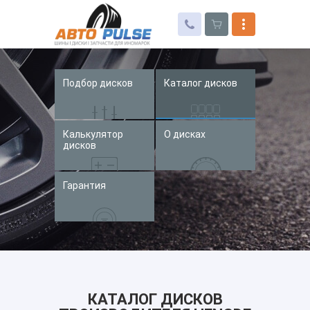
Подбор дисков
Каталог дисков
Автошины
Колесные диски
Калькулятор
О дисках
Запчасти для иномарок
дисков
Услуги
Гарантия
Доставка и оплата
Контакты
КАТАЛОГ ДИСКОВ