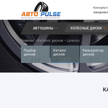
Консульта
ежедневно
АВТОШИНЫ
КОЛЕСНЫЕ ДИСКИ
Автошины
Главная
–
Каталог дисков
–
Lorenzo
Колесные диски
Подбор
Каталог
Калькулятор
Запчасти для иномарок
дисков
дисков
дисков
Услуги
Доставка и оплата
Контакты
К