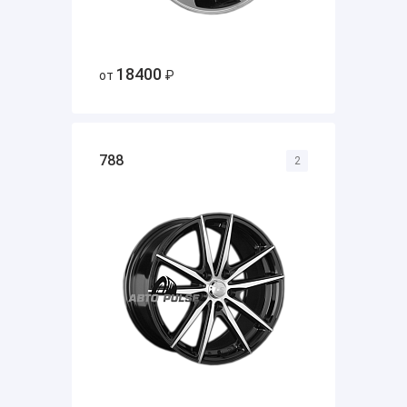
18400
от
₽
788
2