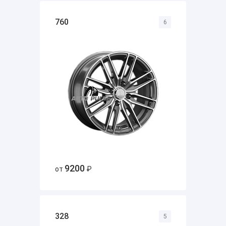
760
6
9200
от
₽
328
5