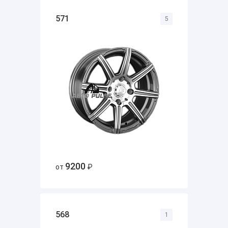
571
5
9200
от
₽
568
1