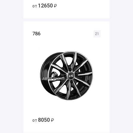
12650
от
₽
786
21
8050
от
₽