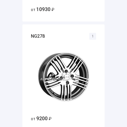
10930
от
₽
NG278
1
9200
от
₽