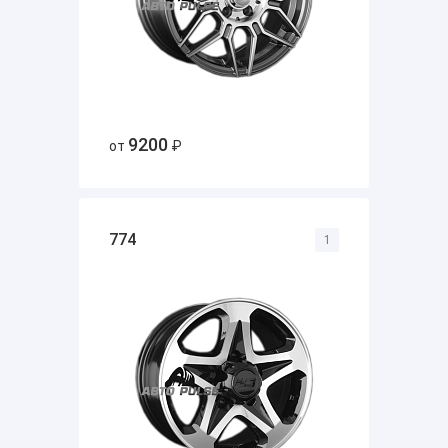
9200
от
₽
774
1