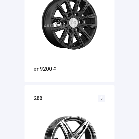
9200
от
₽
288
5