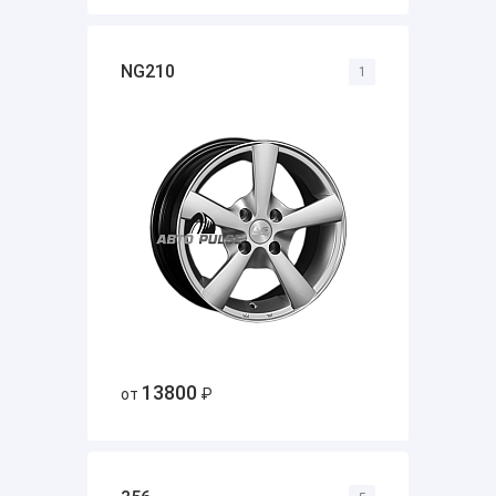
NG210
1
13800
от
₽