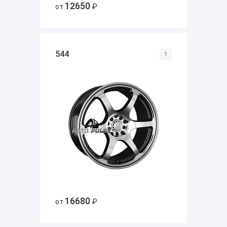
12650
от
₽
544
1
16680
от
₽