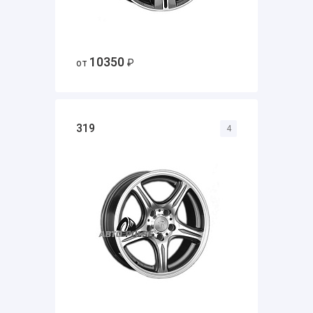
10350
от
₽
319
4