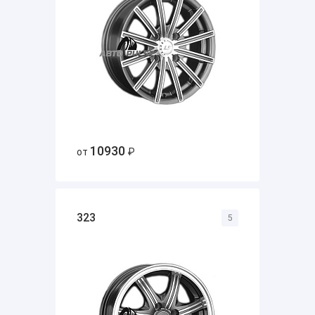
10930
от
₽
323
5