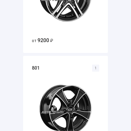
9200
от
₽
801
1