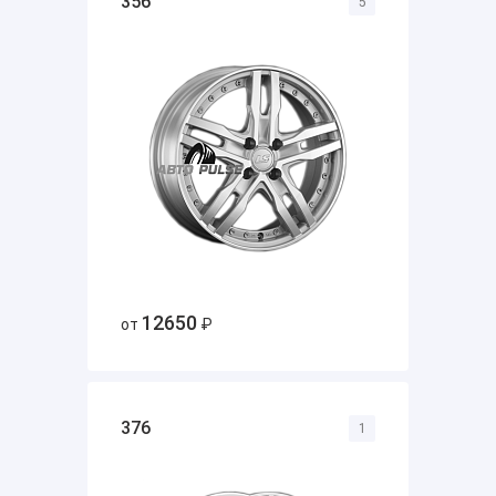
356
5
12650
от
₽
376
1