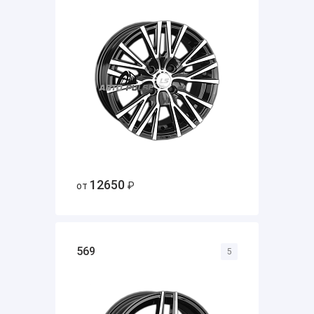
12650
от
₽
569
5