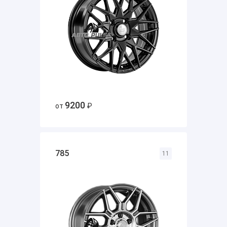
9200
от
₽
785
11