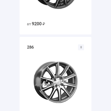
9200
от
₽
286
8