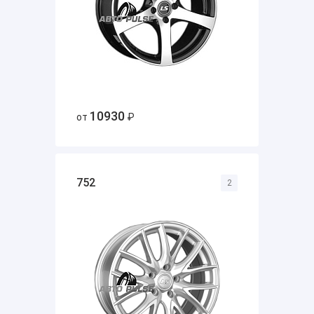
10930
от
₽
752
2