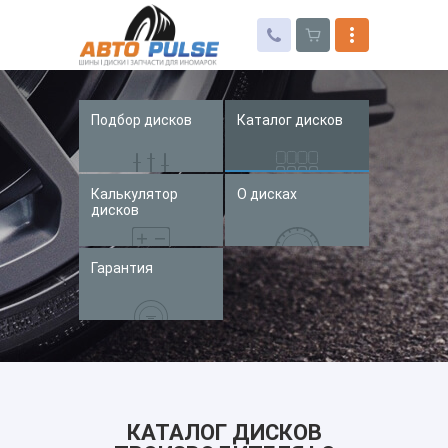
Подбор дисков
Каталог дисков
Автошины
Колесные диски
Калькулятор
О дисках
Запчасти для иномарок
дисков
Услуги
Гарантия
Доставка и оплата
Контакты
КАТАЛОГ ДИСКОВ