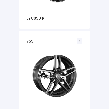
8050
от
₽
765
2