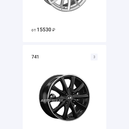
15530
от
₽
741
3