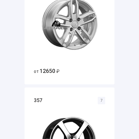
12650
от
₽
357
7