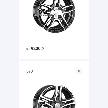
9200
от
₽
570
8