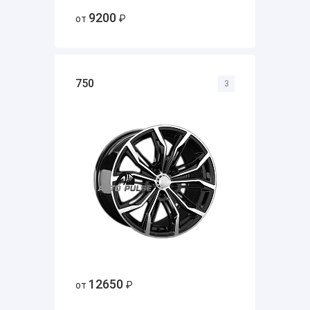
9200
от
₽
750
3
12650
от
₽