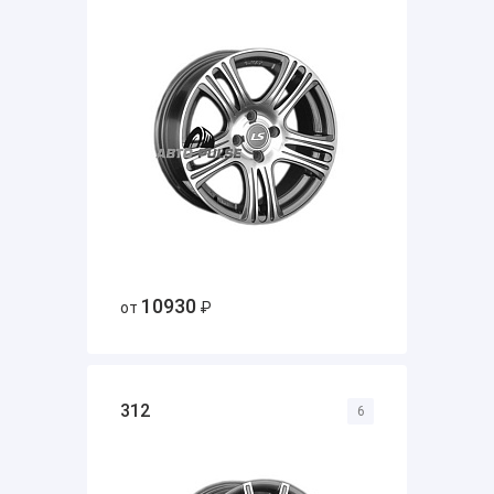
10930
от
₽
312
6