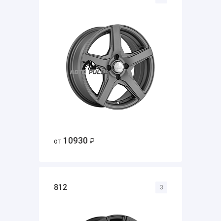
10930
от
₽
812
3