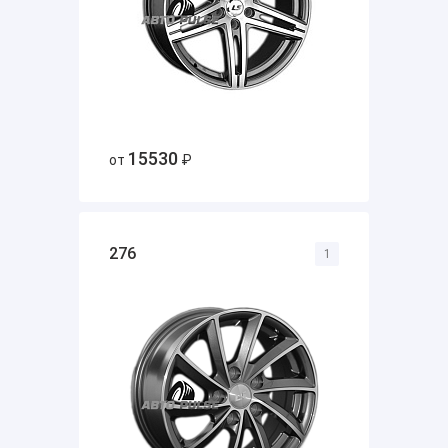
15530
от
₽
276
1