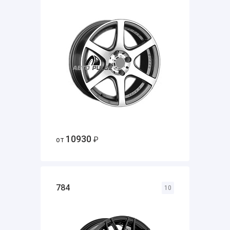
10930
от
₽
784
10