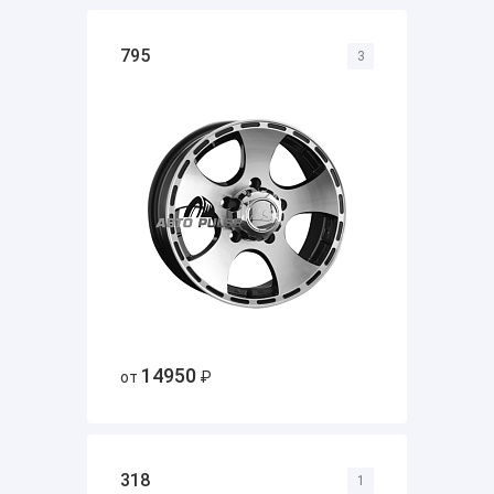
795
3
14950
от
₽
318
1