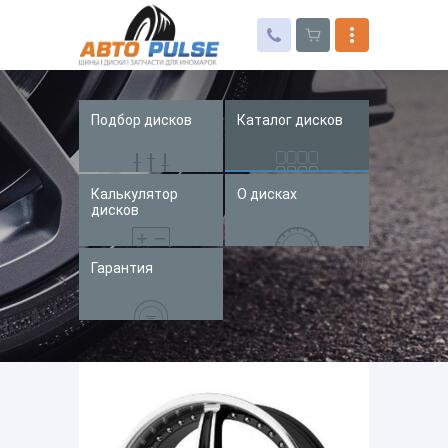
Подбор дисков
Каталог дисков
Автошины
Колесные диски
Калькулятор
О дисках
Запчасти для иномарок
дисков
Услуги
Гарантия
Доставка и оплата
Контакты