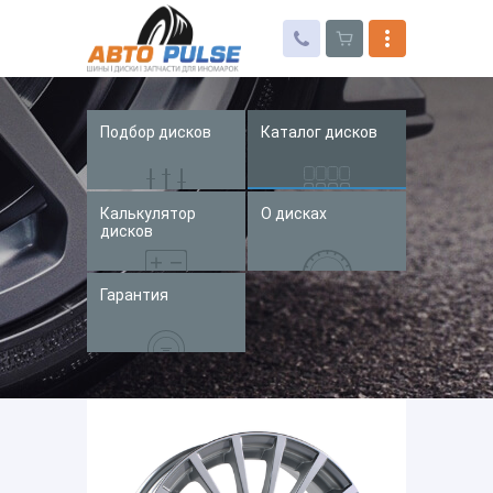
Подбор дисков
Каталог дисков
Автошины
Колесные диски
Калькулятор
О дисках
Запчасти для иномарок
дисков
Услуги
Гарантия
Доставка и оплата
Контакты