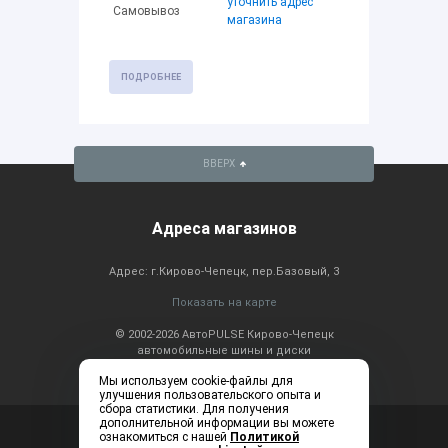
уточнить адрес
Самовывоз
магазина
ПОДРОБНЕЕ
ВВЕРХ
Адреса магазинов
Адрес: г.Кирово-Чепецк, пер.Базовый, 3
Показать на карте
© 2002-2026 АвтоPULSE Кирово-Чепецк
автомобильные шины и диски
Мы используем cookie-файлы для
улучшения пользовательского опыта и
сбора статистики. Для получения
дополнительной информации вы можете
Консультация по
+7 (83361) 2-20-60
ознакомиться с нашей
Политикой
телефону: ежедневно с