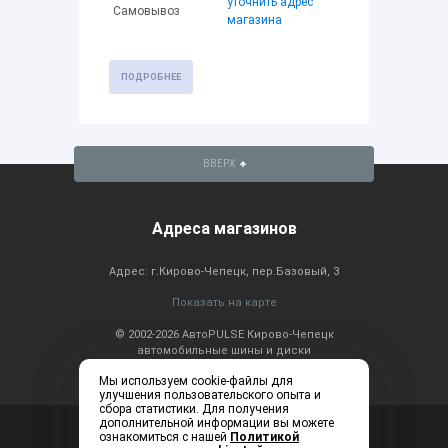
уточнить адрес
Самовывоз
магазина
ПОДРОБНЕЕ
ВВЕРХ
Адреса магазинов
Адрес: г.Кирово-Чепецк, пер.Базовый, 3
Показать на карте
© 2002-2026 АвтоPULSE Кирово-Чепецк
автомобильные шины и диски
Мы используем cookie-файлы для
улучшения пользовательского опыта и
сбора статистики. Для получения
дополнительной информации вы можете
Консультация по
+7 (83361) 2-20-60
ознакомиться с нашей
Политикой
телефону: ежедневно с