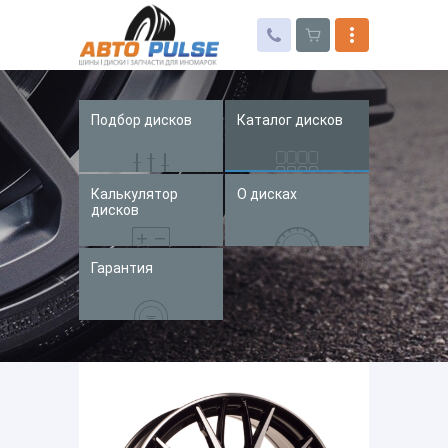
Подбор дисков
Каталог дисков
Автошины
Колесные диски
Калькулятор
О дисках
Запчасти для иномарок
дисков
Услуги
Гарантия
Доставка и оплата
Контакты