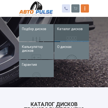
Подбор дисков
Каталог дисков
Автошины
Колесные диски
Калькулятор
О дисках
Запчасти для иномарок
дисков
Услуги
Гарантия
Доставка и оплата
Контакты
КАТАЛОГ ДИСКОВ