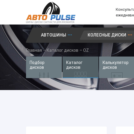
Консульта
ежедневно
АВТОШИНЫ
КОЛЕСНЫЕ ДИСКИ
Автошины
Главная
–
Каталог дисков
–
OZ
Колесные диски
Подбор
Каталог
Калькулятор
Запчасти для иномарок
дисков
дисков
дисков
Услуги
Доставка и оплата
Контакты