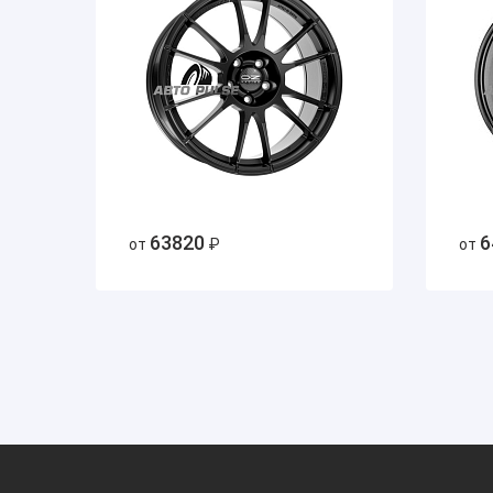
63820
6
от
₽
от