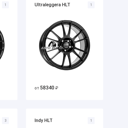
Ultraleggera HLT
1
1
58340
от
₽
Indy HLT
3
1