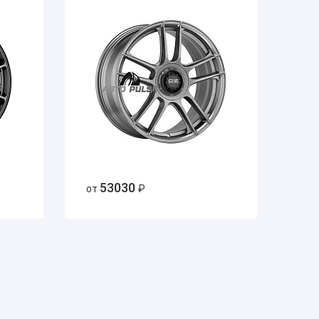
53030
от
₽