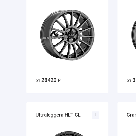
28420
3
от
₽
от
Ultraleggera HLT CL
Gra
1