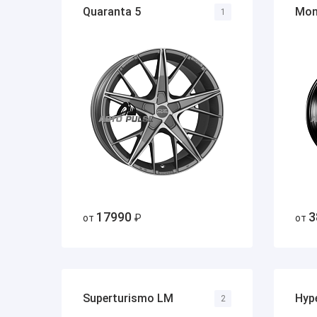
Quaranta 5
Mon
1
17990
3
от
₽
от
Superturismo LM
Hyp
2