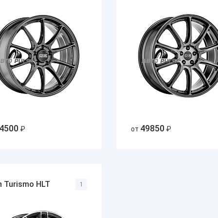
4500
49850
₽
от
₽
n Turismo HLT
1