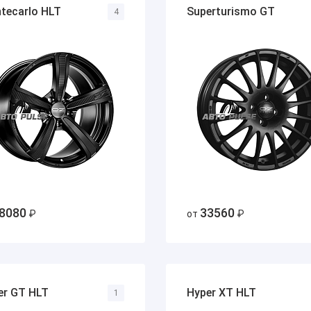
tecarlo HLT
Superturismo GT
4
8080
33560
₽
от
₽
er GT HLT
Hyper XT HLT
1