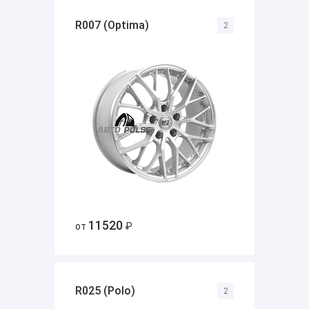
R007 (Optima)
2
11520
от
₽
R025 (Polo)
2