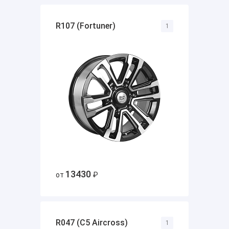
R107 (Fortuner)
1
13430
от
₽
R047 (C5 Aircross)
1