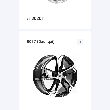
8020
от
₽
R037 (Qashqai)
1