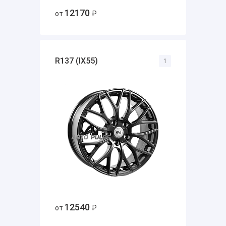
12170
от
₽
R137 (IX55)
1
12540
от
₽