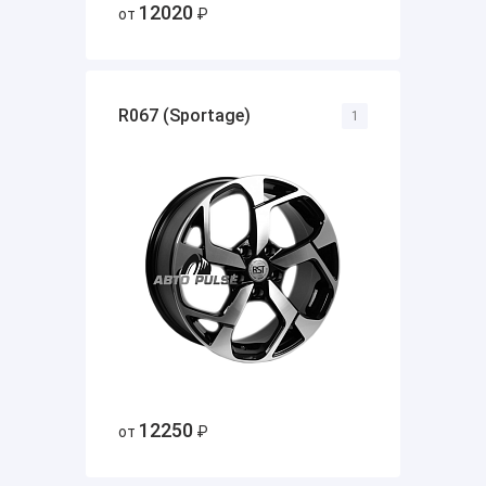
12020
от
₽
R067 (Sportage)
1
12250
от
₽