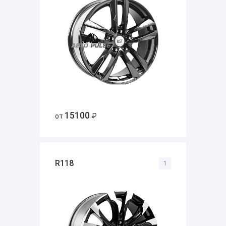
15100
от
₽
R118
1