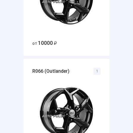
10000
от
₽
R066 (Outlander)
1