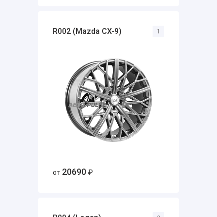
R002 (Mazda CX-9)
1
20690
от
₽