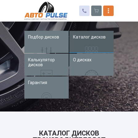
Подбор дисков
Каталог дисков
Автошины
Колесные диски
Калькулятор
О дисках
Запчасти для иномарок
дисков
Услуги
Гарантия
Доставка и оплата
Контакты
КАТАЛОГ ДИСКОВ