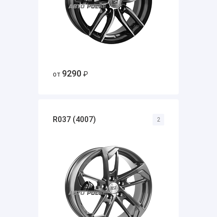
9290
от
₽
R037 (4007)
2