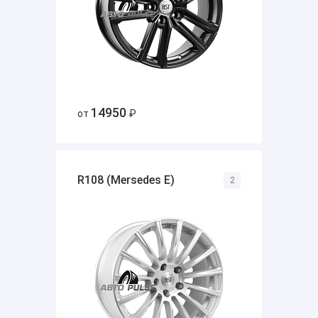
14950
от
₽
R108 (Mersedes E)
2