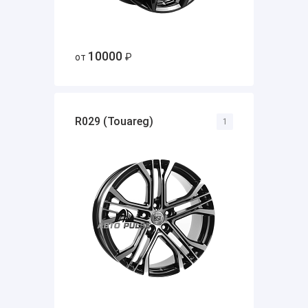
10000
от
₽
R029 (Touareg)
1