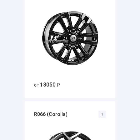
13050
от
₽
R066 (Corolla)
1