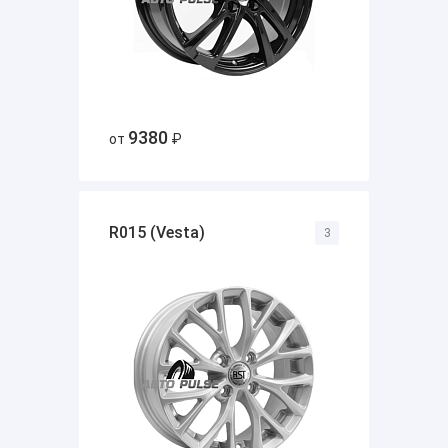
9380
от
₽
R015 (Vesta)
3