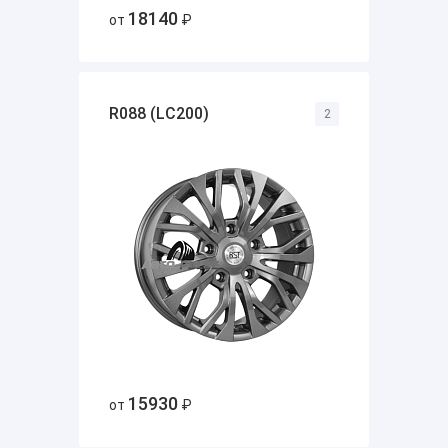
18140
от
₽
R088 (LC200)
2
15930
от
₽