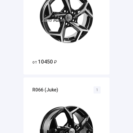
10450
от
₽
R066 (Juke)
1