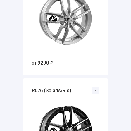
9290
от
₽
R076 (Solaris/Rio)
4