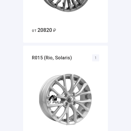
20820
от
₽
R015 (Rio, Solaris)
1