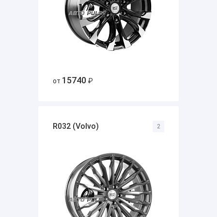
15740
от
₽
R032 (Volvo)
2