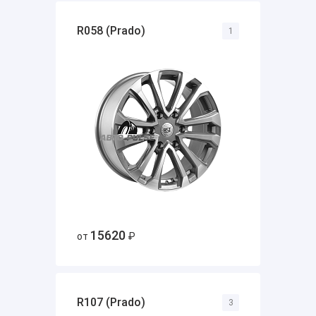
R058 (Prado)
1
15620
от
₽
R107 (Prado)
3