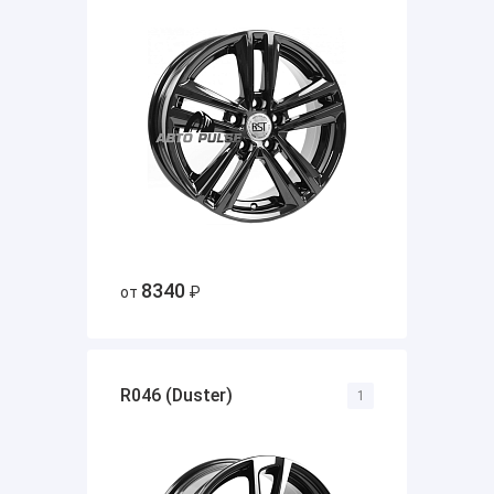
8340
от
₽
R046 (Duster)
1