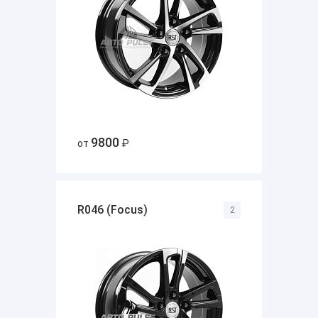
9800
от
₽
R046 (Focus)
2