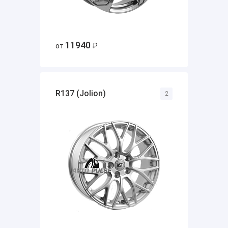
11940
от
₽
R137 (Jolion)
2