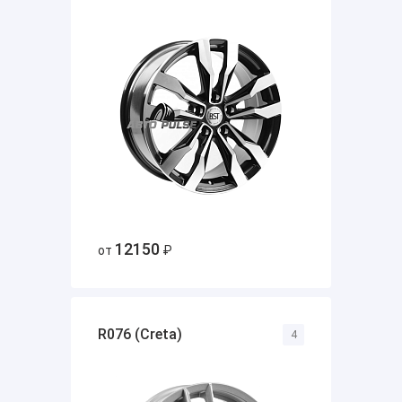
12150
от
₽
R076 (Creta)
4