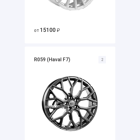
15100
от
₽
R059 (Haval F7)
2