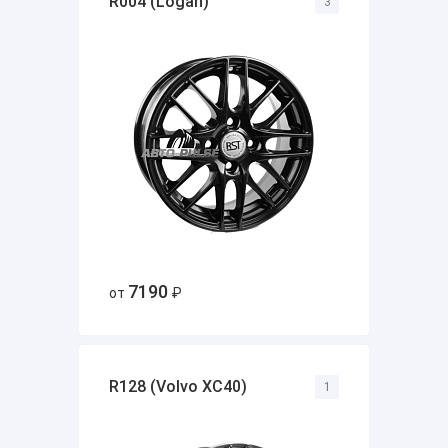
R004 (Logan)
3
7190
от
₽
R128 (Volvo XC40)
1