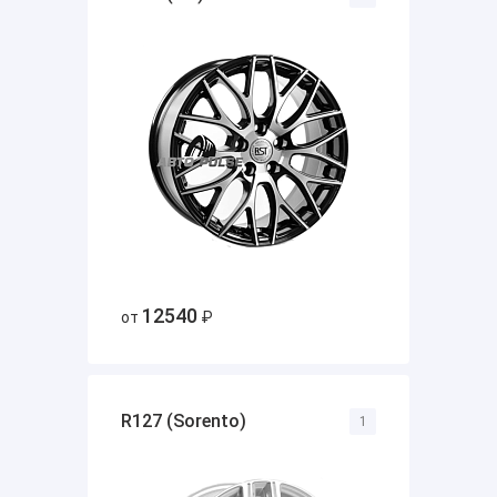
12540
от
₽
R127 (Sorento)
1