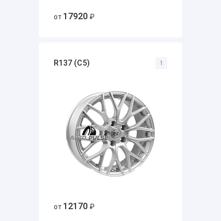
17920
от
₽
R137 (C5)
1
12170
от
₽