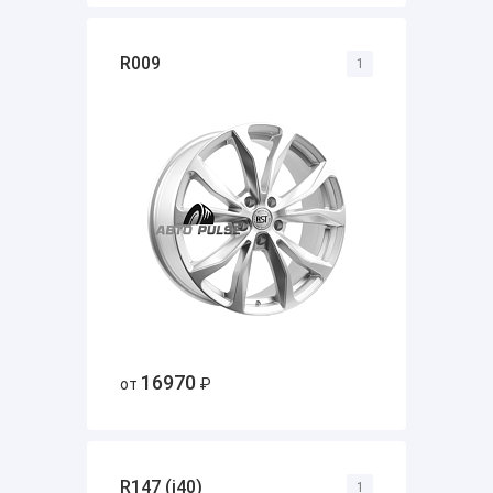
R009
1
16970
от
₽
R147 (i40)
1