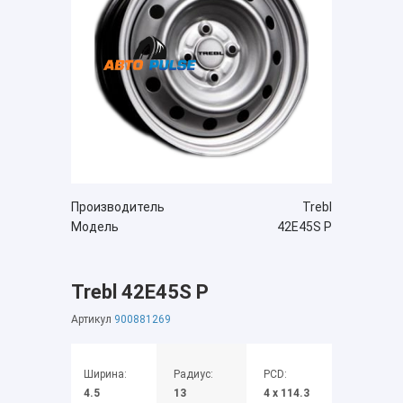
Производитель
Trebl
Модель
42E45S P
Trebl 42E45S P
Артикул
900881269
Ширина:
Радиус:
PCD:
4.5
13
4 x 114.3