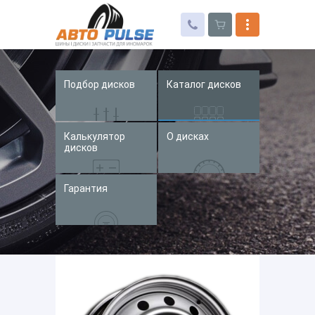
Подбор дисков
Каталог дисков
Автошины
Колесные диски
Калькулятор
О дисках
Запчасти для иномарок
дисков
Услуги
Гарантия
Доставка и оплата
Контакты