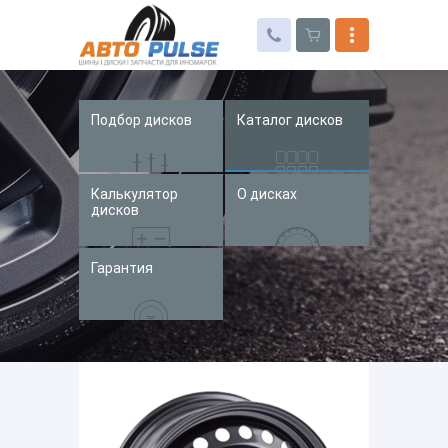
Подбор дисков
Каталог дисков
Автошины
Колесные диски
Калькулятор
О дисках
Запчасти для иномарок
дисков
Услуги
Гарантия
Доставка и оплата
Контакты