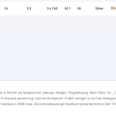
80
16
5.5
5 x 160
65.1
56
Silver
 в Китае на мощностях завода Ningbo Yingdahuang Auto Parts Co.,
 Стальные диски под торговой маркой «Trebl» входят в состав междун
дставлена с 2008 года. Эксклюзивным дистрибьютором является ЗАО ТК