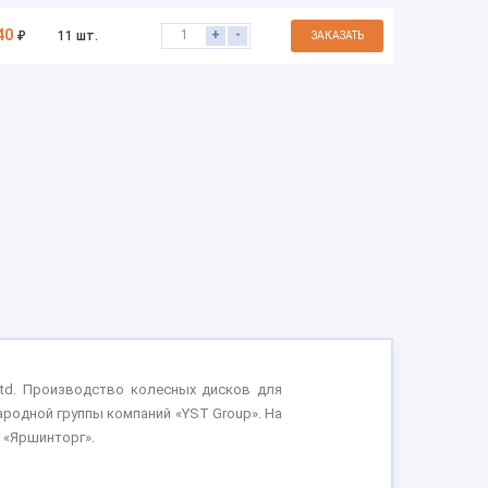
40
+
-
₽
11 шт.
ЗАКАЗАТЬ
 Ltd. Производство колесных дисков для
ародной группы компаний «YST Group». На
 «Яршинторг».