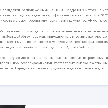
и площадями, расположенными на 50 000 квадратных метрах, на ко
 качества, подтвержденные сертификатами соответствия ISO9001:200
 и соответствуют требованиям нормативных документов РФ: ОСТ37.001.4
оборудовании производятся литые алюминиевые и стальные штампо
вропы. Большой объем продукции приходится на выпуск высококачеств
дит более 1,5 миллионов дисков с маркировкой Trebl, которые постав
лектации на автомобили производителей GM, Ford и Volkswagen.
Trebl обусловлено качественным сырьем, автоматизированным п
нтроля. В процессе покраски используются только высококачественн
агентов. Перед поступлением в продажу все диски проходят ряд тесто