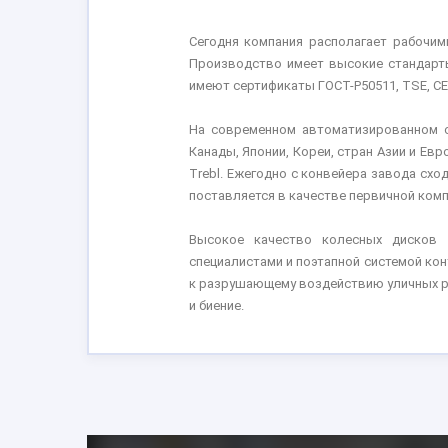
Сегодня компания располагает рабочим
Производство имеет высокие стандарты
имеют сертификаты ГОСТ-Р50511, TSE, CE
На современном автоматизированном 
Канады, Японии, Кореи, стран Азии и Е
Trebl. Ежегодно с конвейера завода схо
поставляется в качестве первичной комп
Высокое качество колесных дисков 
специалистами и поэтапной системой ко
к разрушающему воздействию уличных ре
и биение.