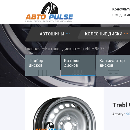
Консульта
ежедневно
АВТОШИНЫ
КОЛЕСНЫЕ ДИСКИ
Автошины
Главная
–
Каталог дисков
–
Trebl
–
9597
Колесные диски
Подбор
Каталог
Калькулятор
Запчасти для иномарок
дисков
дисков
дисков
Услуги
Доставка и оплата
Контакты
Trebl
Артикул
90