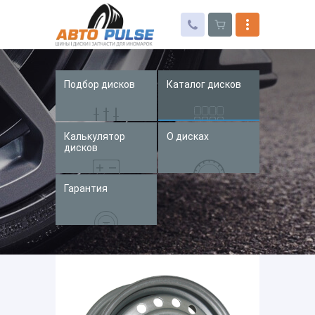
Подбор дисков
Каталог дисков
Автошины
Колесные диски
Калькулятор
О дисках
Запчасти для иномарок
дисков
Услуги
Гарантия
Доставка и оплата
Контакты