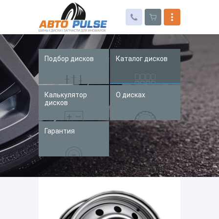
Подбор дисков
Каталог дисков
Автошины
Колесные диски
Калькулятор
О дисках
Запчасти для иномарок
дисков
Услуги
Гарантия
Доставка и оплата
Контакты