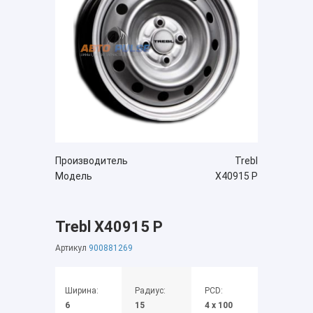
Производитель
Trebl
Модель
X40915 P
Trebl X40915 P
Артикул
900881269
Ширина:
Радиус:
PCD:
6
15
4 x 100