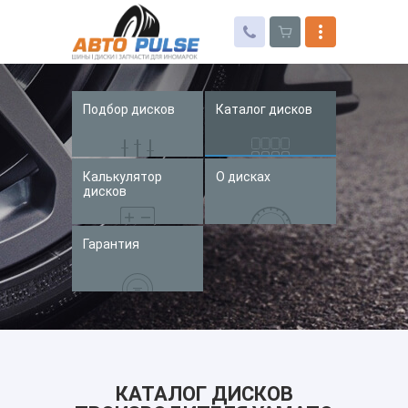
Подбор дисков
Каталог дисков
Автошины
Колесные диски
Калькулятор
О дисках
Запчасти для иномарок
дисков
Услуги
Гарантия
Доставка и оплата
Контакты
КАТАЛОГ ДИСКОВ