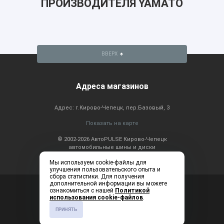
ПРОИЗВОДИТЕЛЯ YAMATO
ВВЕРХ
Адреса магазинов
Адрес: г.Кирово-Чепецк, пер.Базовый, 3
Показать на карте
© 2002-2026 АвтоPULSE Кирово-Чепецк
автомобильные шины и диски
Мы используем cookie-файлы для
улучшения пользовательского опыта и
сбора статистики. Для получения
дополнительной информации вы можете
Консультация по
+7 (83361) 2-20-60
ознакомиться с нашей
Политикой
телефону: ежедневно с
использования cookie-файлов
.
9:00 до 19:00
ПРИНЯТЬ
Создание