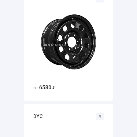
6580
от
₽
DYC
9