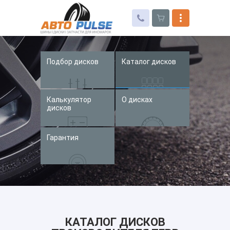
Подбор дисков
Каталог дисков
Автошины
Колесные диски
Калькулятор
О дисках
Запчасти для иномарок
дисков
Услуги
Гарантия
Доставка и оплата
Контакты
КАТАЛОГ ДИСКОВ