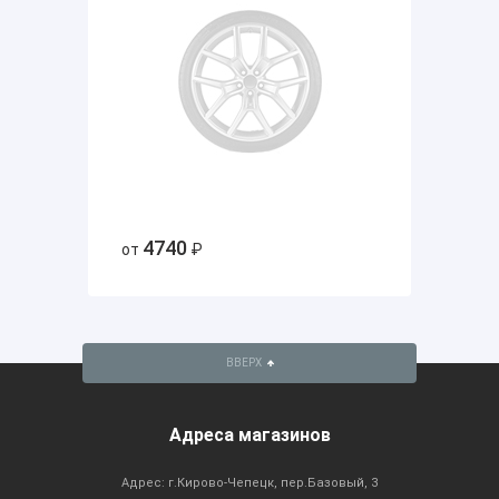
4740
от
₽
ВВЕРХ
Адреса магазинов
Адрес: г.Кирово-Чепецк, пер.Базовый, 3