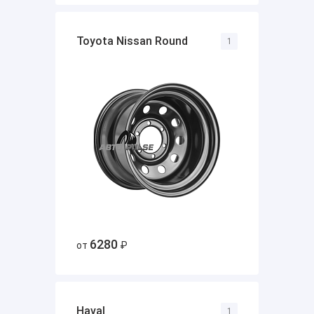
Toyota Nissan Round
1
6280
от
₽
Haval
1