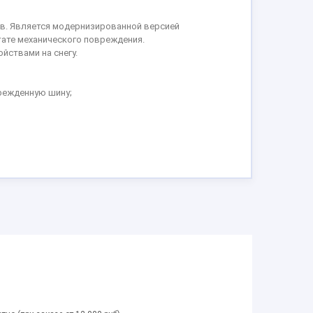
сов. Является модернизированной версией
тате механического повреждения.
ствами на снегу.
режденную шину;