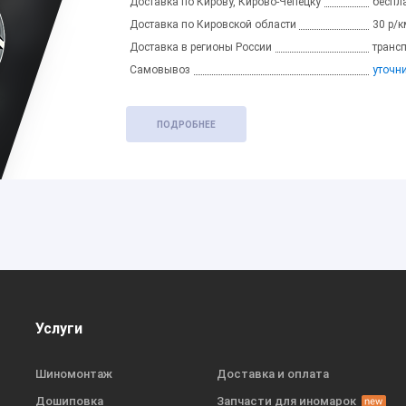
Доставка по Кирову, Кирово-Чепецку
беспла
Доставка по Кировской области
30 р/к
Доставка в регионы России
транс
Самовывоз
уточн
ПОДРОБНЕЕ
Услуги
Шиномонтаж
Доставка и оплата
Дошиповка
Запчасти для иномарок