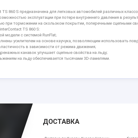
tact TS 860 S предназначена для легковых автомобилей различных клас
озможностью эксплуатации при потере внутреннего давления в резуль
ю при торможении на скользком покрытии, поперечными сцепными свой
nterContact TS 860 S:
 модели с системой RunFlat;
олнены усилителем на основе каучука, позволяющим использовать пов
эластичность в зависимости от режима движения;
дренажных канавок улучшает сцепные свойства на льду;
ьжениям на льду обеспечивается тысячами 3D-ламелями.
ДОСТАВКА