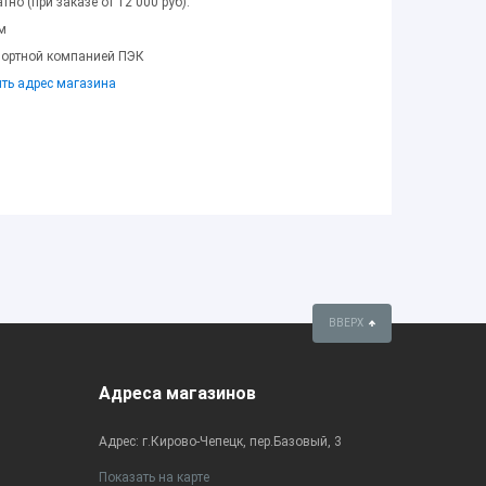
тно (при заказе от 12 000 руб).
м
портной компанией ПЭК
ить адрес магазина
ВВЕРХ
Адреса магазинов
Адрес: г.Кирово-Чепецк, пер.Базовый, 3
Показать на карте