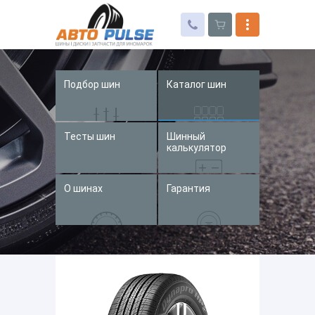
Подбор шин
Каталог шин
Автошины
Колесные диски
Тесты шин
Шинный
Запчасти для иномарок
калькулятор
Услуги
О шинах
Гарантия
Доставка и оплата
Контакты