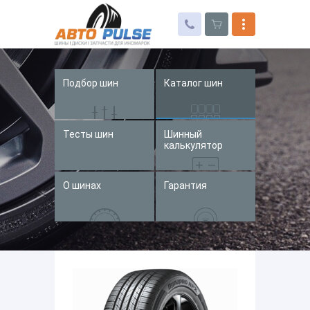
Подбор шин
Каталог шин
Автошины
Колесные диски
Тесты шин
Шинный
Запчасти для иномарок
калькулятор
Услуги
О шинах
Гарантия
Доставка и оплата
Контакты