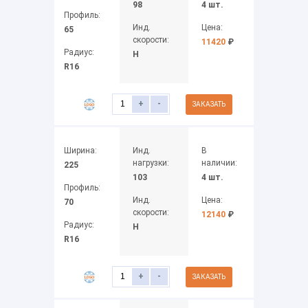
98
4 шт.
Профиль:
Инд.
Цена:
65
скорости:
11420
₽
Радиус:
H
R16
+
-
ЗАКАЗАТЬ
Ширина:
Инд.
В
нагрузки:
наличии:
225
103
4 шт.
Профиль:
Инд.
Цена:
70
скорости:
12140
₽
Радиус:
H
R16
+
-
ЗАКАЗАТЬ