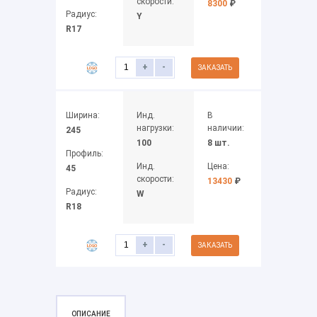
скорости:
8300
₽
Радиус:
Y
R17
+
-
ЗАКАЗАТЬ
Ширина:
Инд.
В
нагрузки:
наличии:
245
100
8 шт.
Профиль:
Инд.
Цена:
45
скорости:
13430
₽
Радиус:
W
R18
+
-
ЗАКАЗАТЬ
ОПИСАНИЕ