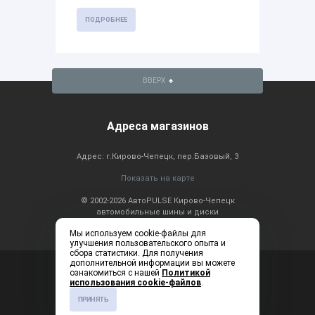
ПОДРОБНЕЕ
ВВЕРХ
Адреса магазинов
Адрес: г.Кирово-Чепецк, пер.Базовый, 3
Показать на карте
© 2002-2026 АвтоPULSE Кирово-Чепецк
автомобильные шины и диски
Мы используем cookie-файлы для
улучшения пользовательского опыта и
сбора статистики. Для получения
дополнительной информации вы можете
Консультация по
+7 (83361) 2-20-60
ознакомиться с нашей
Политикой
телефону: ежедневно с
использования cookie-файлов
.
9:00 до 19:00
ПРИНЯТЬ
Создание