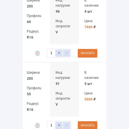
Ширина:
Инд.
В
нагрузки:
наличии:
205
96
4 шт.
Профиль:
Инд.
Цена:
60
скорости:
7460
₽
Радиус:
V
R16
+
-
ЗАКАЗАТЬ
Ширина:
Инд.
В
нагрузки:
наличии:
205
91
5 шт.
Профиль:
Инд.
Цена:
55
скорости:
5500
₽
Радиус:
V
R16
+
-
ЗАКАЗАТЬ