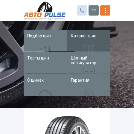
Подбор шин
Каталог шин
Автошины
Колесные диски
Тесты шин
Шинный
Запчасти для иномарок
калькулятор
Услуги
О шинах
Гарантия
Доставка и оплата
Контакты