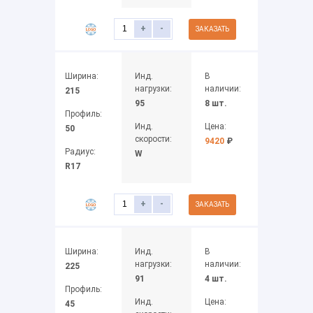
+
-
ЗАКАЗАТЬ
Ширина:
Инд.
В
нагрузки:
наличии:
215
95
8 шт.
Профиль:
Инд.
Цена:
50
скорости:
9420
₽
Радиус:
W
R17
+
-
ЗАКАЗАТЬ
Ширина:
Инд.
В
нагрузки:
наличии:
225
91
4 шт.
Профиль:
Инд.
Цена:
45