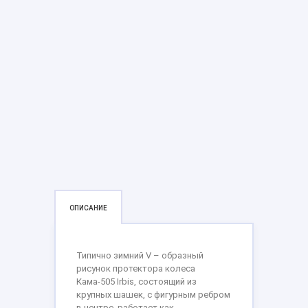
ОПИСАНИЕ
Типично зимний V – образный
рисунок протектора колеса
Кама-505 Irbis, состоящий из
крупных шашек, с фигурным ребром
в центре, работает как