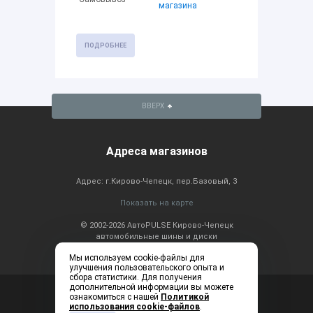
магазина
ПОДРОБНЕЕ
ВВЕРХ
Адреса магазинов
Адрес: г.Кирово-Чепецк, пер.Базовый, 3
Показать на карте
© 2002-2026 АвтоPULSE Кирово-Чепецк
автомобильные шины и диски
Мы используем cookie-файлы для
улучшения пользовательского опыта и
сбора статистики. Для получения
дополнительной информации вы можете
Консультация по
+7 (83361) 2-20-60
ознакомиться с нашей
Политикой
телефону: ежедневно с
использования cookie-файлов
.
9:00 до 19:00