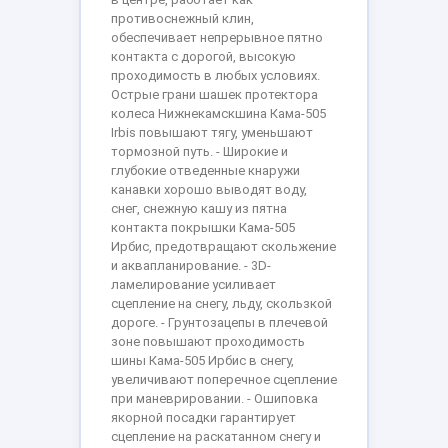
противоснежный клин,
обеспечивает непрерывное пятно
контакта с дорогой, высокую
проходимость в любых условиях.
Острые грани шашек протектора
колеса Нижнекамскшина Кама-505
Irbis повышают тягу, уменьшают
тормозной путь. - Широкие и
глубокие отведенные кнаружи
канавки хорошо выводят воду,
снег, снежную кашу из пятна
контакта покрышки Кама-505
Ирбис, предотвращают скольжение
и аквапланирование. - 3D-
ламелирование усиливает
сцепление на снегу, льду, скользкой
дороге. - Грунтозацепы в плечевой
зоне повышают проходимость
шины Кама-505 Ирбис в снегу,
увеличивают поперечное сцепление
при маневрировании. - Ошиповка
якорной посадки гарантирует
сцепление на раскатанном снегу и