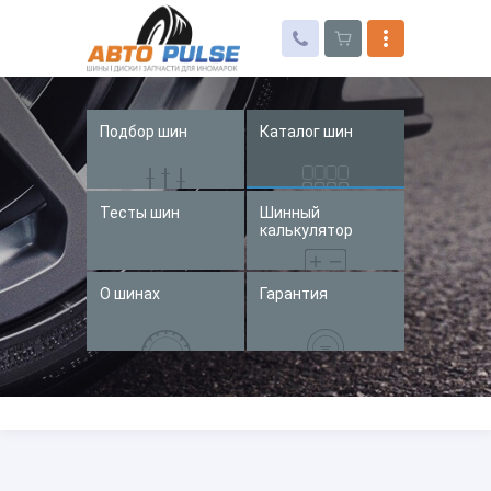
Подбор шин
Каталог шин
Автошины
Колесные диски
Тесты шин
Шинный
Запчасти для иномарок
калькулятор
Услуги
О шинах
Гарантия
Доставка и оплата
Контакты