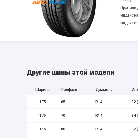
Профиль
Индекс на
Индекс ск
Другие шины этой модели
Ширина
Профиль
Диаметр
Инд
175
65
R14
82 
175
70
R14
84 
185
60
R14
82 