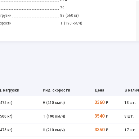
70
грузки
88 (560 кг)
орости
T (190 км/ч)
. нагрузки
Инд. скорости
Цена
В нали
3360
(475 кг)
H (210 км/ч)
₽
13 шт.
3540
(500 кг)
T (190 км/ч)
₽
8 шт.
3350
(475 кг)
H (210 км/ч)
₽
17 шт.