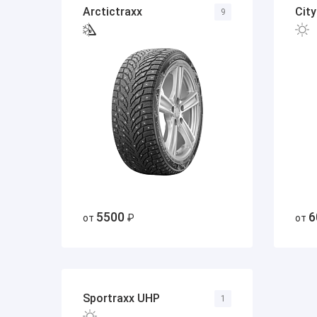
Arctictraxx
City
9
5500
6
от
₽
от
Sportraxx UHP
1