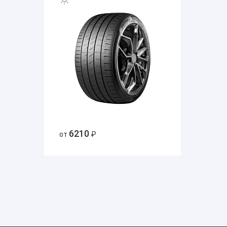
6210
от
₽