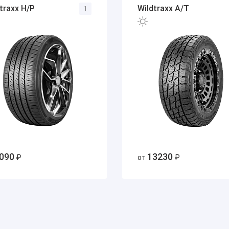
traxx H/P
Wildtraxx A/T
1
090
13230
₽
от
₽