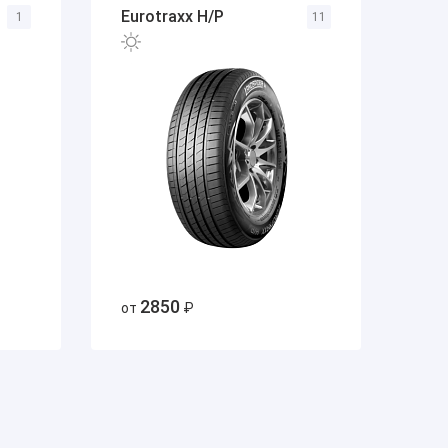
Eurotraxx H/P
1
11
2850
от
₽