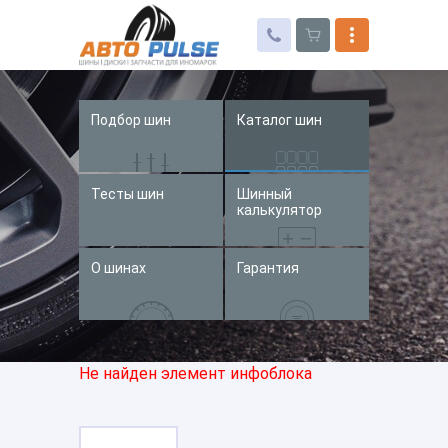
Подбор шин
Каталог шин
Автошины
Колесные диски
Тесты шин
Шинный
Запчасти для иномарок
калькулятор
Услуги
О шинах
Гарантия
Доставка и оплата
Контакты
Не найден элемент инфоблока