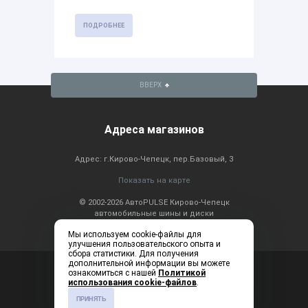
ПОДРОБНЕЕ
ВВЕРХ
Адреса магазинов
Адрес: г.Кирово-Чепецк, пер.Базовый, 3
Показать на карте
© 2002-2026 АвтоPULSE Кирово-Чепецк
автомобильные шины и диски
Мы используем cookie-файлы для
улучшения пользовательского опыта и
сбора статистики. Для получения
дополнительной информации вы можете
Консультация по
+7 (83361) 2-20-60
ознакомиться с нашей
Политикой
телефону: ежедневно с
использования cookie-файлов
.
9:00 до 19:00
ПРИНЯТЬ
Создание