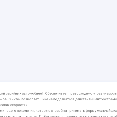
сий серийных автомобилей. Обеспечивает превосходную управляемость
новых нитей позволяет шине не поддаваться действиям центростреми
соких скоростях.
м» нового поколения, которые способны принимать форму мельчайших
ния на мокром покрытии. Глубокие продольные водоотводные каналы 