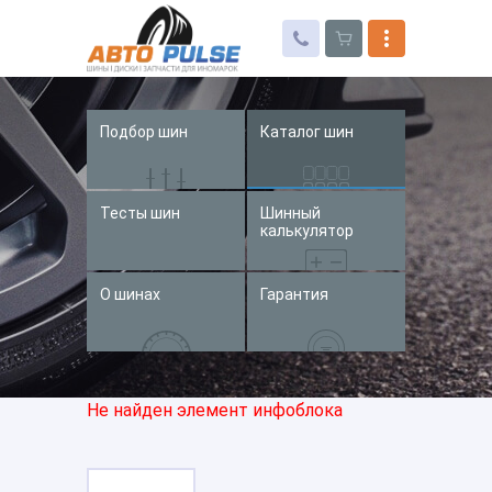
Подбор шин
Каталог шин
Автошины
Колесные диски
Тесты шин
Шинный
Запчасти для иномарок
калькулятор
Услуги
О шинах
Гарантия
Доставка и оплата
Контакты
Не найден элемент инфоблока