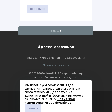
ПОДРОБНЕЕ
ВВЕРХ
Адреса магазинов
Адрес: г.Кирово-Чепецк, пер.Базовый, 3
Показать на карте
© 2002-2026 АвтоPULSE Кирово-Чепецк
автомобильные шины и диски
Мы используем cookie-файлы для
улучшения пользовательского опыта и
сбора статистики. Для получения
дополнительной информации вы можете
Консультация по
+7 (83361) 2-20-60
ознакомиться с нашей
Политикой
телефону: ежедневно с
использования cookie-файлов
.
9:00 до 19:00
ПРИНЯТЬ
Создание