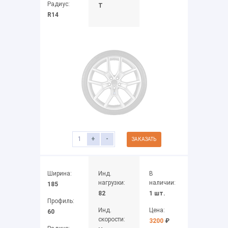
Радиус:
T
R14
+
-
ЗАКАЗАТЬ
Ширина:
Инд.
В
нагрузки:
наличии:
185
82
1 шт.
Профиль:
Инд.
Цена:
60
скорости:
3200
₽