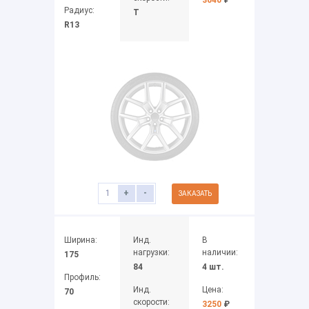
Радиус:
T
R13
+
-
ЗАКАЗАТЬ
Ширина:
Инд.
В
нагрузки:
наличии:
175
84
4 шт.
Профиль:
Инд.
Цена:
70
скорости:
3250
₽