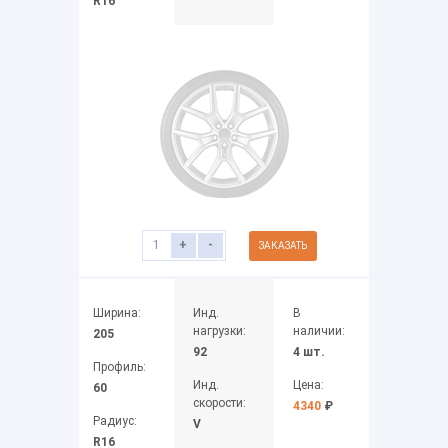
R16
+
-
ЗАКАЗАТЬ
Ширина:
Инд.
В
нагрузки:
наличии:
205
92
4 шт.
Профиль:
Инд.
Цена:
60
скорости:
4340
₽
Радиус:
V
R16