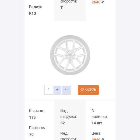
скорости:
2640
₽
Радиус:
T
R13
+
-
ЗАКАЗАТЬ
Ширина:
Инд.
В
нагрузки:
наличии:
175
82
14 шт.
Профиль:
Инд.
Цена:
70
скорости:
3040
₽