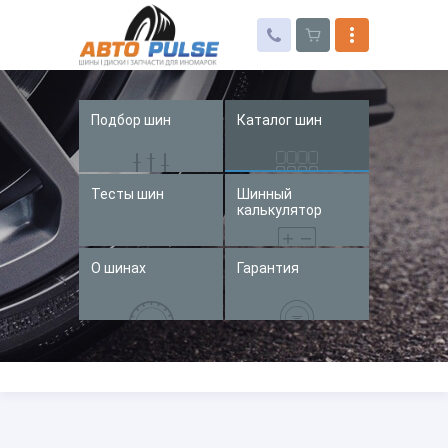
Подбор шин
Каталог шин
Автошины
Колесные диски
Тесты шин
Шинный
Запчасти для иномарок
калькулятор
Услуги
О шинах
Гарантия
Доставка и оплата
Контакты