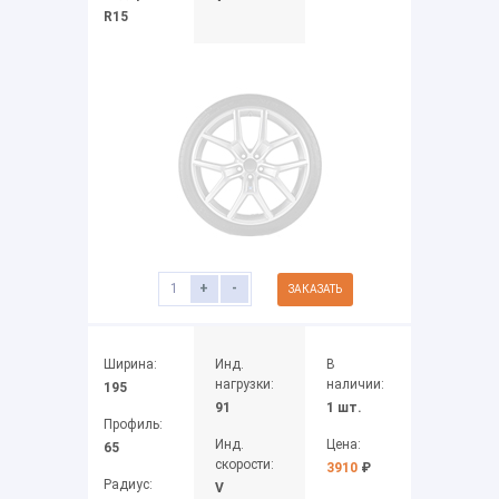
R15
+
-
ЗАКАЗАТЬ
Ширина:
Инд.
В
нагрузки:
наличии:
195
91
1 шт.
Профиль:
Инд.
Цена:
65
скорости:
3910
₽
Радиус:
V