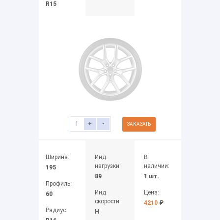
R15
+
-
ЗАКАЗАТЬ
Ширина:
Инд.
В
нагрузки:
наличии:
195
89
1 шт.
Профиль:
Инд.
Цена:
60
скорости:
4210
₽
Радиус:
H