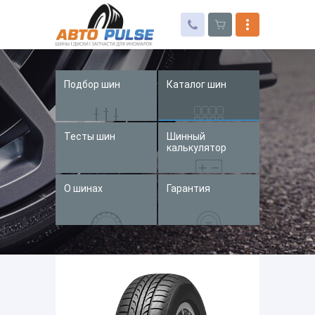
Подбор шин
Каталог шин
Автошины
Колесные диски
Тесты шин
Шинный
Запчасти для иномарок
калькулятор
Услуги
О шинах
Гарантия
Доставка и оплата
Контакты