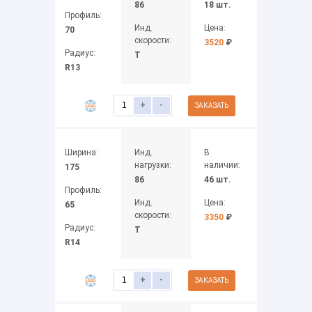
86
18 шт.
Профиль:
Инд.
Цена:
70
скорости:
3520
₽
Радиус:
T
R13
+
-
ЗАКАЗАТЬ
Ширина:
Инд.
В
нагрузки:
наличии:
175
86
46 шт.
Профиль:
Инд.
Цена:
65
скорости:
3350
₽
Радиус:
T
R14
+
-
ЗАКАЗАТЬ