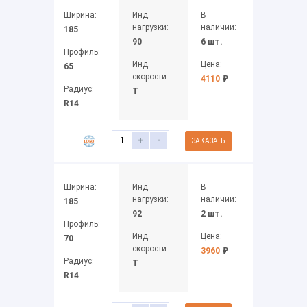
Ширина:
Инд.
В
нагрузки:
наличии:
185
90
6 шт.
Профиль:
Инд.
Цена:
65
скорости:
4110
₽
Радиус:
T
R14
+
-
ЗАКАЗАТЬ
Ширина:
Инд.
В
нагрузки:
наличии:
185
92
2 шт.
Профиль:
Инд.
Цена:
70
скорости:
3960
₽
Радиус:
T
R14