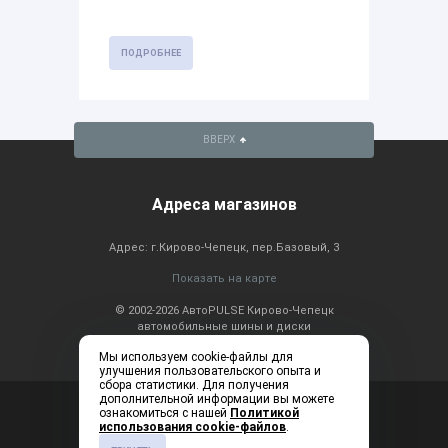
ПОДРОБНЕЕ
ВВЕРХ
Адреса магазинов
Адрес: г.Кирово-Чепецк, пер.Базовый, 3
Показать на карте
© 2002-2026 АвтоPULSE Кирово-Чепецк
автомобильные шины и диски
Мы используем cookie-файлы для
улучшения пользовательского опыта и
сбора статистики. Для получения
дополнительной информации вы можете
Консультация по
+7 (83361) 2-20-60
ознакомиться с нашей
Политикой
телефону: ежедневно с
использования cookie-файлов
.
9:00 до 19:00