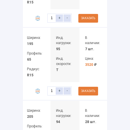
R15
+
-
ЗАКАЗАТЬ
Ширина:
Инд.
В
нагрузки:
наличии:
195
95
7 шт.
Профиль:
Инд.
Цена:
65
скорости:
3520
₽
Радиус:
T
R15
+
-
ЗАКАЗАТЬ
Ширина:
Инд.
В
нагрузки:
наличии:
205
94
28 шт.
Профиль: