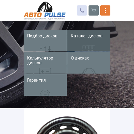
Подбор дисков
Каталог дисков
Автошины
Колесные диски
Калькулятор
О дисках
Запчасти для иномарок
дисков
Услуги
Гарантия
Доставка и оплата
Контакты