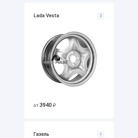
Lada Vesta
2
3940
от
₽
Газель
1