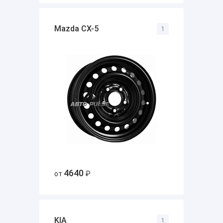
Mazda CX-5
1
4640
от
₽
KIA
1