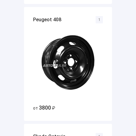
Peugeot 408
1
3800
от
₽