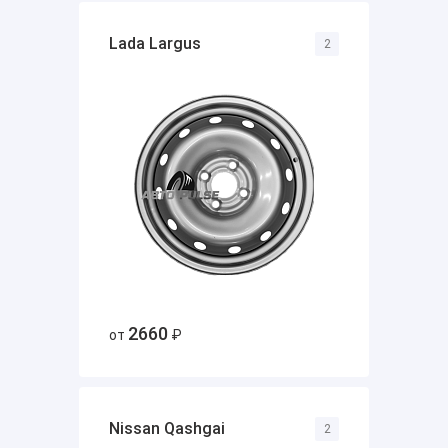
Lada Largus
2
2660
от
₽
Nissan Qashgai
2