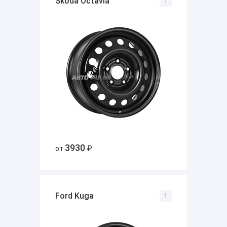
Skoda Octavia
1
3930
от
₽
Ford Kuga
1