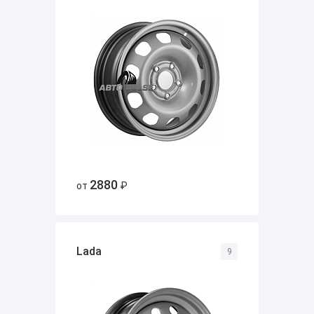
2880
от
₽
Lada
9