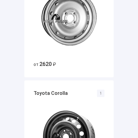
2620
от
₽
Toyota Corolla
1