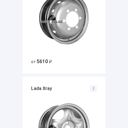
5610
от
₽
Lada Xray
2