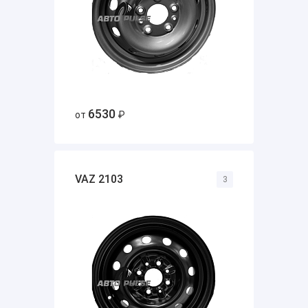
6530
от
₽
VAZ 2103
3