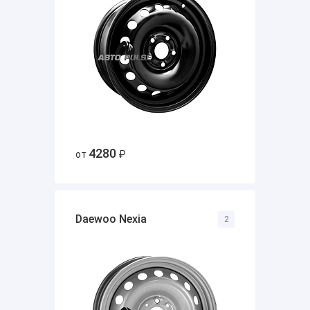
4280
от
₽
Daewoo Nexia
2