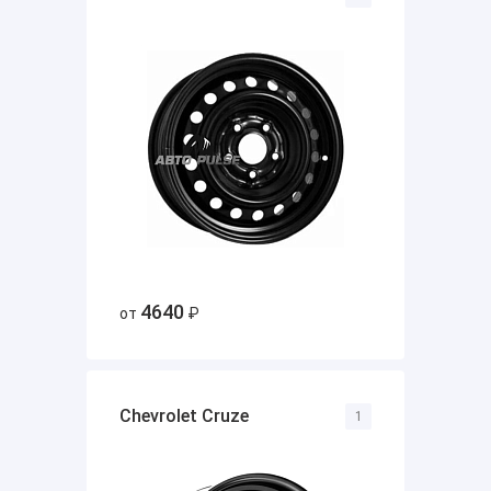
4640
от
₽
Chevrolet Cruze
1