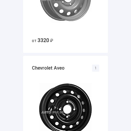
3320
от
₽
Chevrolet Аvео
1