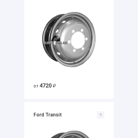
4720
от
₽
Ford Transit
1