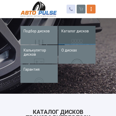
Подбор дисков
Каталог дисков
Автошины
Колесные диски
Калькулятор
О дисках
Запчасти для иномарок
дисков
Услуги
Гарантия
Доставка и оплата
Контакты
КАТАЛОГ ДИСКОВ