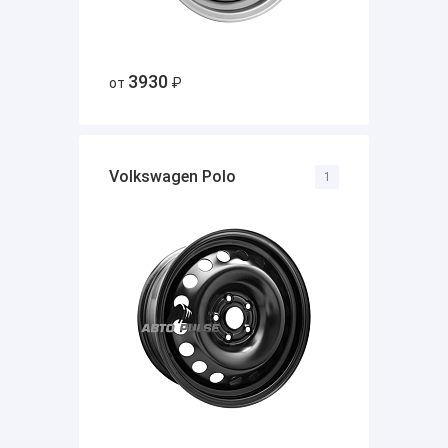
3930
от
₽
Volkswagen Polo
1