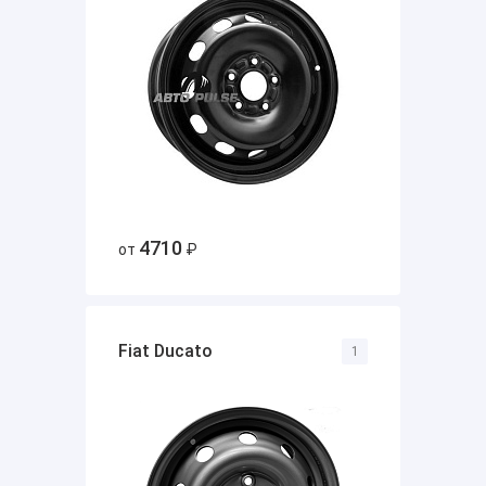
4710
от
₽
Fiat Ducato
1