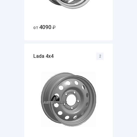
4090
от
₽
Lada 4x4
2