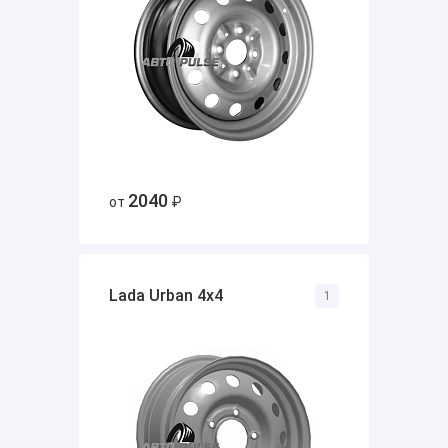
2040
от
₽
Lada Urban 4x4
1