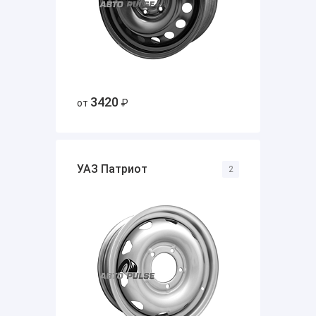
3420
от
₽
УАЗ Патриот
2