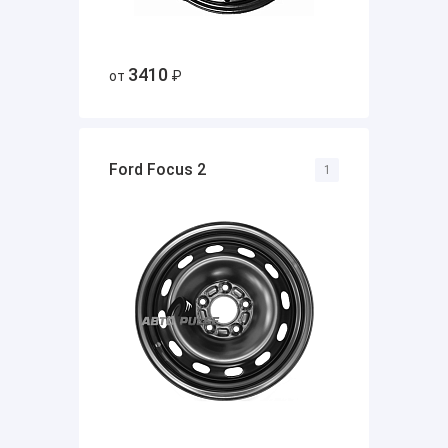
3410
от
₽
Ford Focus 2
1