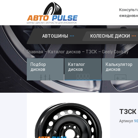
Консульта
ежедневно
АВТОШИНЫ
КОЛЕСНЫЕ ДИСКИ
Автошины
Главная
–
Каталог дисков
–
ТЗСК
–
Geely Coolray
Колесные диски
Подбор
Каталог
Калькулятор
Запчасти для иномарок
дисков
дисков
дисков
Услуги
Доставка и оплата
Контакты
ТЗСК 
Артикул
90