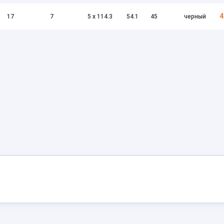
4
17
7
5 x 114.3
54.1
45
черный