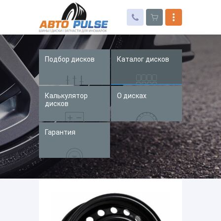
Подбор дисков
Каталог дисков
Автошины
Колесные диски
Калькулятор
О дисках
Запчасти для иномарок
дисков
Услуги
Гарантия
Доставка и оплата
Контакты