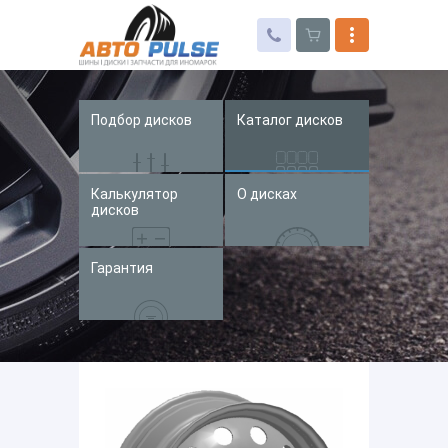
Подбор дисков
Каталог дисков
Автошины
Колесные диски
Калькулятор
О дисках
Запчасти для иномарок
дисков
Услуги
Гарантия
Доставка и оплата
Контакты