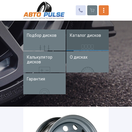
Подбор дисков
Каталог дисков
Автошины
Колесные диски
Калькулятор
О дисках
Запчасти для иномарок
дисков
Услуги
Гарантия
Доставка и оплата
Контакты