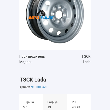
Производитель
ТЗСК
Модель
Lada
ТЗСК Lada
Артикул
900881269
Ширина:
Радиус:
PCD:
5.5
13
4 x 98