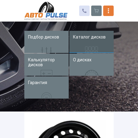
Подбор дисков
Каталог дисков
Автошины
Колесные диски
Калькулятор
О дисках
Запчасти для иномарок
дисков
Услуги
Гарантия
Доставка и оплата
Контакты